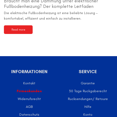
Braucht man eine Dämmung unter elektrischer
Fußbodenheizung? Der komplette Leitfaden
Die elektrische Fußbodenheizung ist eine beliebte Lösung –
komfortabel, effizient und einfach zu installieren.
Read more
INFORMATIONEN
SERVICE
Kontakt
Garantie
Firmenkunden
30 Tage Ruckgaberecht
Widerrufsrecht
Rucksendungen/ Retoure
AGB
Hilfe
Datenschutz
Konto