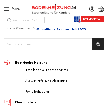
Menü
Suche
B2B-PORTAL
Home
Wissensbasis
Monatliche Archive: Juli 2025
Suche
Such
Elektrische Heizung
Installation & Inbetriebnahme
Auswahlhilfe & Kaufberatung
Fehlerbehebung
Thermostate