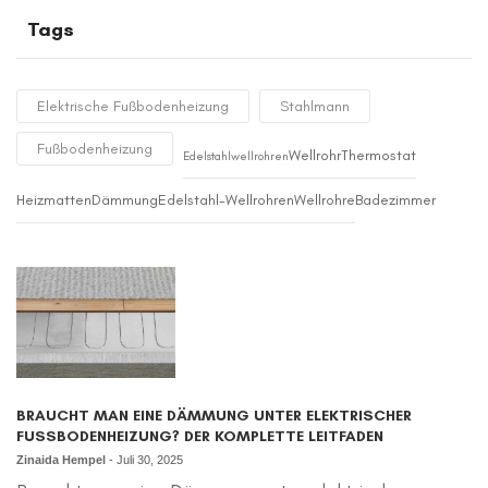
Tags
Elektrische Fußbodenheizung
Stahlmann
Fußbodenheizung
Wellrohr
Thermostat
Edelstahlwellrohren
Heizmatten
Dämmung
Edelstahl-Wellrohren
Wellrohre
Badezimmer
BRAUCHT MAN EINE DÄMMUNG UNTER ELEKTRISCHER
FUSSBODENHEIZUNG? DER KOMPLETTE LEITFADEN
Zinaida Hempel
-
Juli 30, 2025