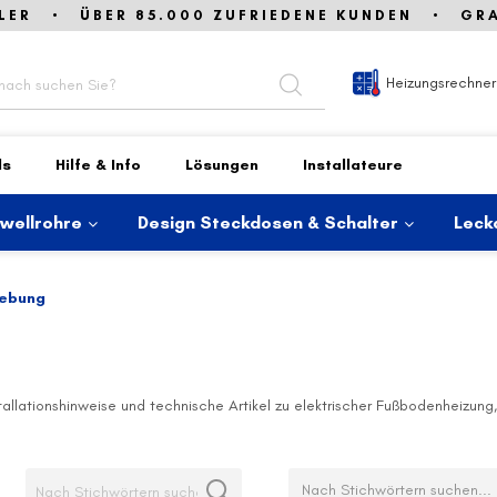
LER • ÜBER 85.000 ZUFRIEDENE KUNDEN • GRAT
Heizungsrechner
ds
Hilfe & Info
Lösungen
Installateure
lwellrohre
Design Steckdosen & Schalter
Leck
hebung
allationshinweise und technische Artikel zu elektrischer Fußbodenheizun