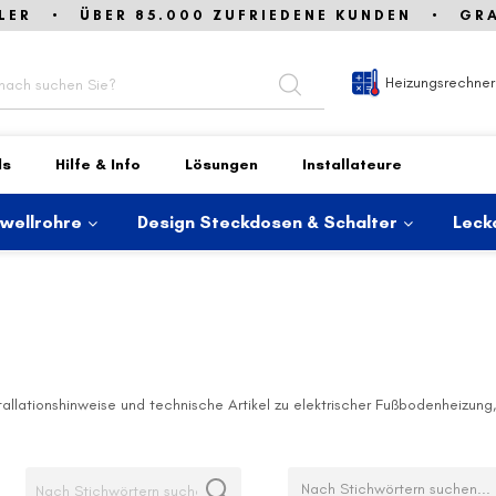
LER • ÜBER 85.000 ZUFRIEDENE KUNDEN • GRAT
Heizungsrechner
ds
Hilfe & Info
Lösungen
Installateure
lwellrohre
Design Steckdosen & Schalter
Leck
allationshinweise und technische Artikel zu elektrischer Fußbodenheizun