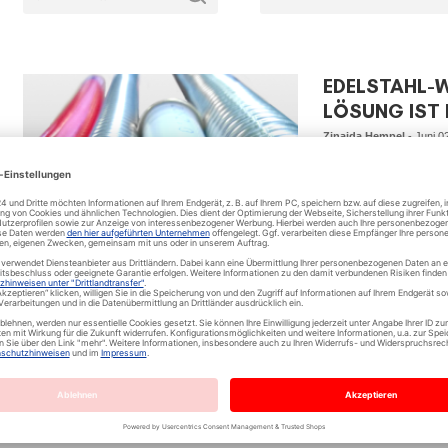
EDELSTAHL-W
LÖSUNG IST 
Zinaida Hempel
-
Juni 0
Edelstahl-Wellr
Qualität, Zuverlässi
Auswahl der zu inst
man beider Auswahl 
Kaltwasserversorgung
AUSWAHLHILFE & KAUFBERATUNG
und Kommunikationsn
Read more