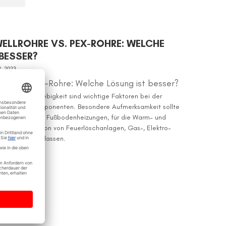
ELLROHRE VS. PEX-ROHRE: WELCHE
BESSER?
2, 2023
ohre vs. PEX-Rohre: Welche Lösung ist besser?
gkeit und Langlebigkeit sind wichtige Faktoren bei der
allierenden Komponenten. Besondere Aufmerksamkeit sollte
von Rohren für Fußbodenheizungen, für die Warm- und
, die Installation von Feuerlöschanlagen, Gas-, Elektro-
etzen walten lassen.