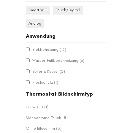
Smart WiFi
Touch/Digital
Analog
Anwendung
Artikel
Elektroheizung
13
Artikel
Wasser-Fußbodenheizung
6
Artikel
Boiler & Kessel
2
Artikel
Frostschutz
1
Thermostat Bildschirmtyp
Artikel
Farb-LCD
1
Artikel
Monochrome Touch
8
Artikel
Ohne Bildschirm
3