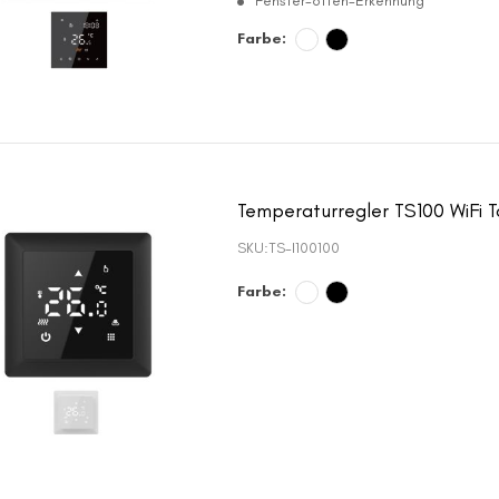
Fenster-offen-Erkennung
Farbe:
Temperaturregler TS100 WiFi 
SKU:
TS-I100100
Farbe: