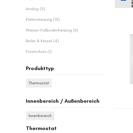
Artikel
Analog
3
Artikel
Elektroheizung
13
Artikel
Wasser-Fußbodenheizung
6
Artikel
Boiler & Kessel
4
Artikel
Frostschutz
1
Produkttyp
Thermostat
Innenbereich / Außenbereich
Innenbereich
Thermostat