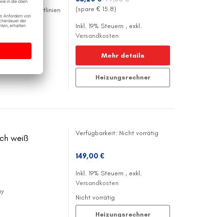
(spare €
15.8
)
Ökodesign Richtlinien
ach bedienbar
Inkl. 19% Steuern
,
exkl.
enten Betrieb
Versandkosten
Mehr details
Heizungsrechner
Verfügbarkeit:
Nicht vorrätig
ch weiß
149,00 €
Inkl. 19% Steuern
,
exkl.
Versandkosten
ay
Nicht vorrätig
Heizungsrechner