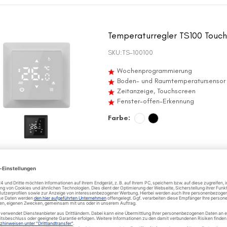
Temperaturregler TS100 Touc
SKU:
TS-100100
Wochenprogrammierung
Boden- und Raumtemperatursensor
Zeitanzeige, Touchscreen
Fenster-offen-Erkennung
Farbe:
Thermostat MCS 450 Touch s
E
SKU:
TB208015