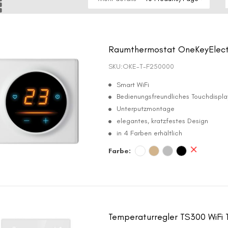
Raumthermostat OneKeyElectr
SKU:
OKE-T-F250000
Smart WiFi
Bedienungsfreundliches Touchdispla
Unterputzmontage
elegantes, kratzfestes Design
in 4 Farben erhältlich
Farbe:
Temperaturregler TS300 WiFi 