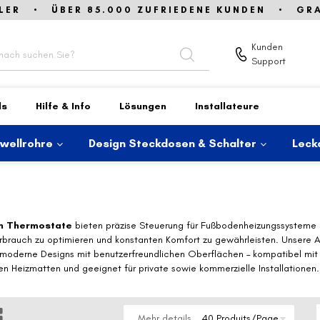
LER • ÜBER 85.000 ZUFRIEDENE KUNDEN • GRAT
Kunden
Support
ds
Hilfe & Info
Lösungen
Installateure
lwellrohre
Design Steckdosen & Schalter
Leck
 Thermostate
bieten präzise Steuerung für Fußbodenheizungssysteme 
rbrauch zu optimieren und konstanten Komfort zu gewährleisten. Unsere 
 moderne Designs mit benutzerfreundlichen Oberflächen – kompatibel mi
hen Heizmatten und geeignet für private sowie kommerzielle Installationen.
e
Raster
Mehr details