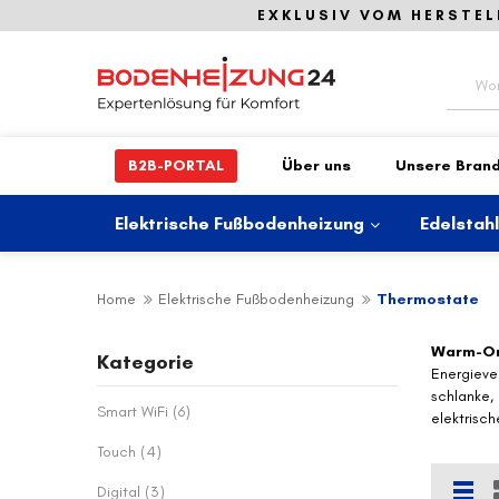
EXKLUSIV VOM HERSTEL
Suche
B2B-PORTAL
Über uns
Unsere Bran
Elektrische Fußbodenheizung
Edelstah
Home
Elektrische Fußbodenheizung
Thermostate
Warm-On
Kategorie
Energieve
schlanke,
Artikel
Smart WiFi
6
elektrisc
Artikel
Touch
4
Artikel
Digital
3
List