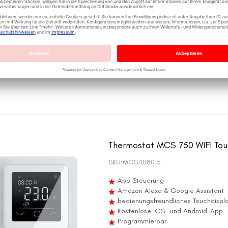
erfüllt die Anforderungen der EU - 
manueller Modus - besonders einf
Wochenprogrammierung - für effizi
Boden- und Raumtemperatursensor
Zeitanzeige
Touchscreen
Thermostat MCS 750 WIFI Tou
SKU:
MCS408015
App Steuerung
Amazon Alexa & Google Assistant
bedienungsfreundliches Touchdispl
Kostenlose iOS- und Android-App
Programmierbar