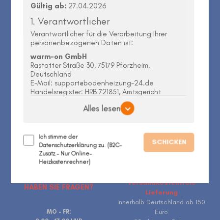
Gültig ab:
27.04.2026
Kontakt
Garantie
1. Verantwortlicher
Firmenkunden
30 Tage Ruckgaberecht
Verantwortlicher für die Verarbeitung Ihrer
Widerrufsrecht
Rucksendungen/ Retoure
personenbezogenen Daten ist:
AGB
Hilfe
warm-on GmbH
Rastatter Straße 30, 75179 Pforzheim,
Datenschutz
Konto
Deutschland
Impressum
USt-IdNr/VAT-ID:
E-Mail:
support@bodenheizung-24.de
Handelsregister: HRB 721851, Amtsgericht
DE298810972
Mannheim
Weee-Reg.-Nr/Weee Reg.
Alles lesen
2. Geltungsbereich
No: DE14335428
Diese Datenschutzerklärung gilt für die
Verarbeitung personenbezogener Daten, die im
Ich stimme der
SCHICKEN
Rahmen der Nutzung des Online-
Datenschutzerklärung zu. (B2C-
Zusatz – Nur Online-
Heizungsrechners unter
HOTLINE & KONTAKT
VERSAND
Heizkostenrechner)
https://www.bodenheizung-
24.de/fussbodenheizungsrechner
erhoben
werden.
Versandkostenfreie
HABEN SIE FRAGEN?
Lieferung
Ihre Nutzung des kostenlosen warm-on Online-
KONTAKTFORMULAR
innerhalb Deutschland ab 150
Heizungsrechners erfolgt ohne Registrierung
Euro
oder Anmeldung.
MO - FR: