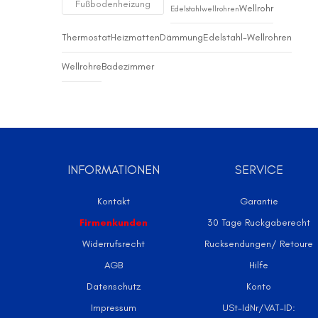
Fußbodenheizung
Wellrohr
Edelstahlwellrohren
Thermostat
Heizmatten
Dämmung
Edelstahl-Wellrohren
Wellrohre
Badezimmer
INFORMATIONEN
SERVICE
Kontakt
Garantie
Firmenkunden
30 Tage Ruckgaberecht
Widerrufsrecht
Rucksendungen/ Retoure
AGB
Hilfe
Datenschutz
Konto
Impressum
USt-IdNr/VAT-ID: