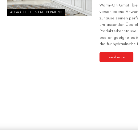
Warm-On GmbH bieten
verschiedene Anwend
AUSWAHLHILFE & KAUFBERATUNG
zuhause seinen perfe
umfassenden Überbli
Produkterkenntnisse 
besten geeignetes Mo
die für hydraulisch
Read more