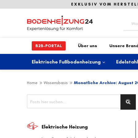
EXKLUSIV VOM HERSTEL
Suche
B2B-PORTAL
Über uns
Unsere Bran
Elektrische Fußbodenheizung
Edelstah
Home
Wissensbasis
Monatliche Archive: August 
Suche
Suc
Elektrische Heizung