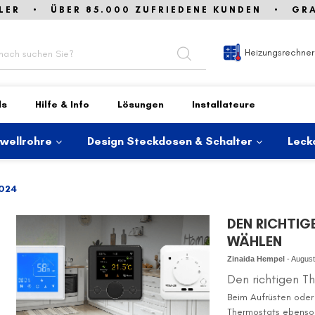
LER • ÜBER 85.000 ZUFRIEDENE KUNDEN • GRAT
Heizungsrechner
ds
Hilfe & Info
Lösungen
Installateure
lwellrohre
Design Steckdosen & Schalter
Leck
2024
DEN RICHTIG
he
WÄHLEN
Zinaida Hempel
-
August
Den richtigen T
Beim Aufrüsten oder 
Thermostats ebenso 