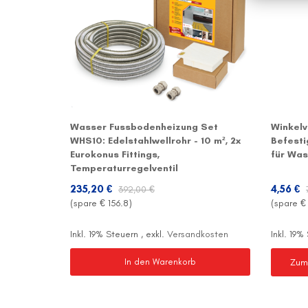
Wasser Fussbodenheizung Set
Winkelv
WHS10: Edelstahlwellrohr - 10 m², 2x
Befesti
Eurokonus Fittings,
für Was
Temperaturregelventil
235,20 €
4,56 €
392,00 €
(spare €
156.8
)
(spare 
Inkl. 19% Steuern
,
exkl.
Versandkosten
Inkl. 19
Zum
In den Warenkorb