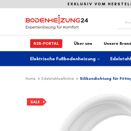
EXKLUSIV VOM HERSTEL
Suche
B2B-PORTAL
Über uns
Unsere Bran
Elektrische Fußbodenheizung
Edelstah
Home
Edelstahlwellrohre
Silikondichtung für Fittin
Zum
Ende
SALE
der
Bildergalerie
springen