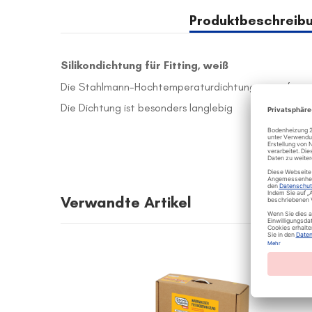
der
Bildergalerie
Produktbeschreib
springen
Silikondichtung für Fitting, weiß
Die Stahlmann-Hochtemperaturdichtung sorgt für ei
Die Dichtung ist besonders langlebig
Verwandte Artikel