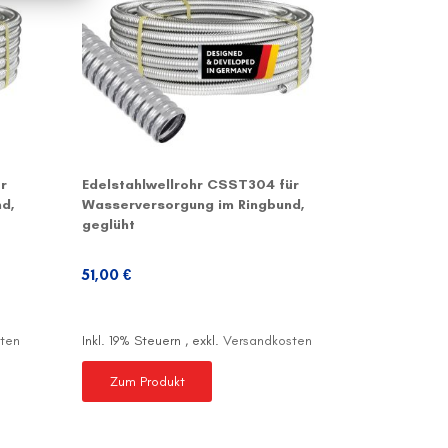
r
Edelstahlwellrohr CSST304 für
Edelstahl
d,
Wasserversorgung im Ringbund,
Wasserver
geglüht
geglüht
51,00 €
ten
Inkl. 19% Steuern
,
exkl.
Versandkosten
Zum Produkt