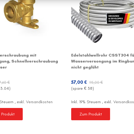
erschraubung mit
Edelstahlwellrohr CSST304 fü
gung, Schnellverschraubung
Wasserversongung im Ringbun
ser
nicht geglüht
57,00 €
7,60 €
95,00 €
€
3.04
)
(spare €
38
)
% Steuern
,
exkl.
Versandkosten
Inkl. 19% Steuern
,
exkl.
Versandkos
 Produkt
Zum Produkt