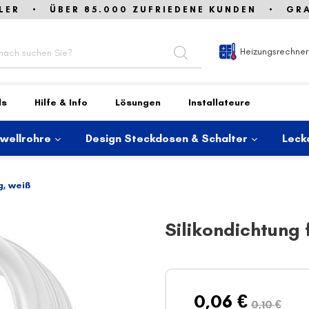
LER • ÜBER 85.000 ZUFRIEDENE KUNDEN • GRAT
Heizungsrechner
ds
Hilfe & Info
Lösungen
Installateure
lwellrohre
Design Steckdosen & Schalter
Leck
g, weiß
Silikondichtung f
0,06 €
0,10 €