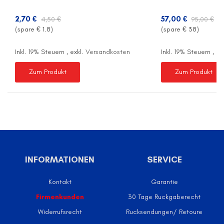
2,70 €
57,00 €
4,50 €
95,00 €
(spare €
1.8
)
(spare €
38
)
Inkl. 19% Steuern
,
exkl.
Versandkosten
Inkl. 19% Steuern
,
ex
Zum Produkt
Zum Produkt
INFORMATIONEN
SERVICE
Kontakt
Garantie
Firmenkunden
30 Tage Ruckgaberecht
Widerrufsrecht
Rucksendungen/ Retoure