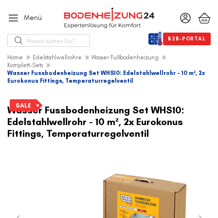
Menü
Suche
B2B-PORTAL
Home
Edelstahlwellrohre
Wasser Fußbodenheizung
Komplett-Sets
Wasser Fussbodenheizung Set WHS10: Edelstahlwellrohr - 10 m², 2x
Eurokonus Fittings, Temperaturregelventil
Zum
Ende
SALE
Wasser Fussbodenheizung Set WHS10:
der
Edelstahlwellrohr - 10 m², 2x Eurokonus
Bildergalerie
Fittings, Temperaturregelventil
springen