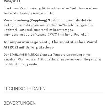
15x3/4'' EF
Eurokonus-Verschraubung für Anschluss eines Wellrohrs an einem
Wasser-Fußbodenheizungsverteiler
Verschraubung (Kupplung) Stahlmann
gewährleistet die
leckagefreie Installation von Stahlmann-Wellrohrlösungen aus
Edelstahl. Das Produktmaterial ist hochwertiges,
warmgeschmiedetes Messing CW617N mit hoher Festigkeit.
1x Temperaturregelventil, Thermostatisches Ventil
MTR021 mit Unterputzdose
Der STAHLMANN MTR021 dient zur Temperaturregelung eines
einzelnen Warmwasser-Fußbodenheizungskreises durch Begrenzung
der Rücklauftemperatur.
TECHNISCHE DATEN
BEWERTUNGEN