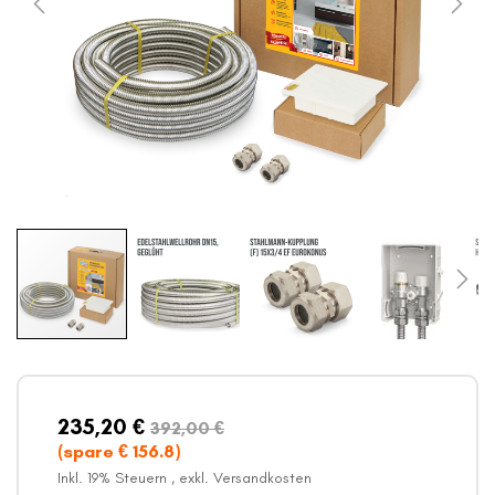
Zum
Anfang
der
Bildergalerie
235,20 €
392,00 €
springen
(spare €
156.8
)
Inkl. 19% Steuern
,
exkl.
Versandkosten