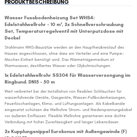
PRODUKTBESCHREIBUNG
Wasser Fussbodenheizung Set WHS4:
Edelstahlwellrohr - 10 m², 2x Schnellverschraubung
Set, Temperaturregelventil mit Unterputzdose mit
Deckel
Stahlmann WHS-Bausätze werden an den Hauptheizkreislauf des
Hauses angeschlossen, ohne dass ein Verteiler und eine Pumpe-
Mischer-Einheit benötigt wird. Das Wärmeträgermedium ist
Warmwasser, destilliertes Wasser oder Glykolmischungen.
1x Edelstahlwellrohr SS304 für Wasserversongung im
Ringbund. DN15 - 50 m
Weit verbreitet bei der Installation von flexiblen Schläuchen für
wasserführende Geräte, Gasgeräte, Wasser-Fußbodenheizungen,
Feuerlöschanlagen, Klima- und Lüftungsanlagen. Als Kabelkanäle
eingesetzt schützen die Wellrohre Strom- und Niederspannungskabel
vor äußeren Einflüssen. Flexible Wellrohre garantieren eine dichte
Verbindung mit hoher Zuverlässigkeit und langer Lebensdauer.
2x Kupplungsnippel Eurokonus mit Außengewinde (F)