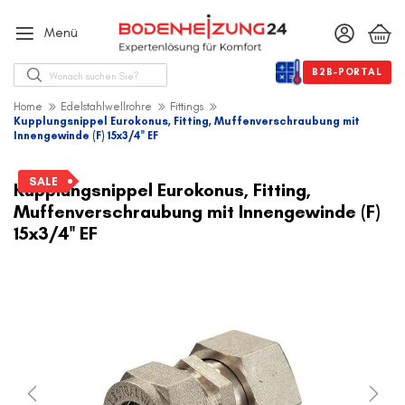
Menü
Suche
B2B-PORTAL
Home
Edelstahlwellrohre
Fittings
Kupplungsnippel Eurokonus, Fitting, Muffenverschraubung mit
Innengewinde (F) 15x3/4'' EF
Zum
Ende
SALE
Kupplungsnippel Eurokonus, Fitting,
der
Muffenverschraubung mit Innengewinde (F)
Bildergalerie
15x3/4'' EF
springen