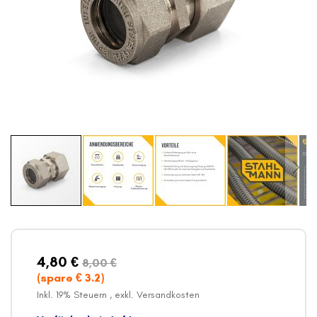
Zum
Anfang
der
Bildergalerie
4,80 €
8,00 €
springen
(spare €
3.2
)
Inkl. 19% Steuern
,
exkl.
Versandkosten