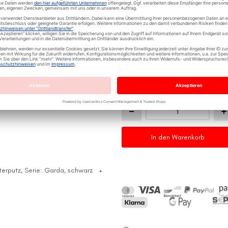
mit Glas-Abdeckrahmen
13,04 €
Inkl. 19% Steuern
,
exkl.
Versandko
ge
+
3,79 €
Menge
In den Warenkorb
erputz, Serie: Garda, schwarz
+