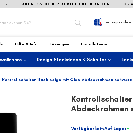
LER • ÜBER 85.000 ZUFRIEDENE KUNDEN • GRAT
Heizungsrechner
ds
Hilfe & Info
Lösungen
Installateure
lwellrohre
Design Steckdosen & Schalter
Leck
Kontrollschalter 1fach beige mit Glas-Abdeckrahmen schwarz
Kontrollschalter
Abdeckrahmen 
Verfügbarkeit:
Auf Lager