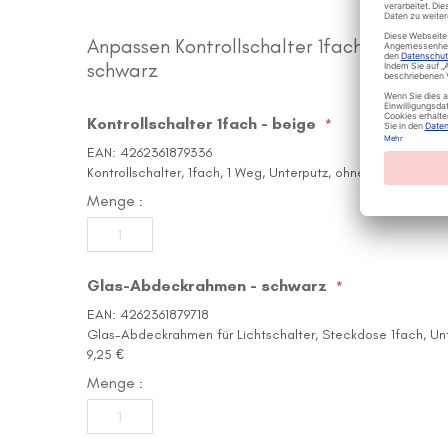
der
Bildergalerie
springen
Anpassen Kontrollschalter 1fach beige 
schwarz
Kontrollschalter 1fach - beige
EAN: 4262361879336
Kontrollschalter, 1fach, 1 Weg, Unterputz, ohne Rahmen, bei
Menge
Glas-Abdeckrahmen - schwarz
EAN: 4262361879718
Glas-Abdeckrahmen für Lichtschalter, Steckdose 1fach, Unt
9,25 €
Menge