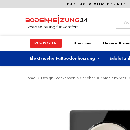
EXKLUSIV VOM HERSTEL
Suche
B2B-PORTAL
Über uns
Unsere Bran
Elektrische Fußbodenheizung
Edelstah
Home
Design Steckdosen & Schalter
Komplett-Sets
Zum
Ende
der
Bildergalerie
springen