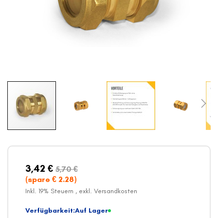
Zum
Anfang
der
Bildergalerie
3,42 €
5,70 €
springen
(spare €
2.28
)
Inkl. 19% Steuern
,
exkl.
Versandkosten
Verfügbarkeit:
Auf Lager