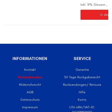
Inkl. 19% Steuern
,
ex
In den 
INFORMATIONEN
SERVICE
Kontakt
Garantie
Firmenkunden
30 Tage Ruckgaberecht
Widerrufsrecht
Rucksendungen/ Retoure
AGB
Hilfe
Datenschutz
Konto
Impressum
USt-IdNr/VAT-ID: