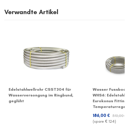
Verwandte Artikel
Edelstahlwellrohr CSST304 für
Wasser Fussbode
Wasserversongung im Ringbund,
WHS6: Edelstahlwel
geglüht
Eurokonus Fittings
Temperaturregelv
186,00 €
310,00 €
(spare €
124
)