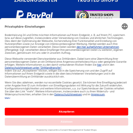
Bodenheizung 24 - Spezial Online Shop für elektrische
Bodenheizungen, elektrische Fußbodenheizung, elektrische
Heizfolien, Dünnbettheizungen und elektrische Heizsysteme. © 2024
In den Warenkorb legen
Warm-On GmbH / Bodenheizung-24
Delivery time
2-3 Tage
* inkl. MwSt., zzgl. Versandkosten