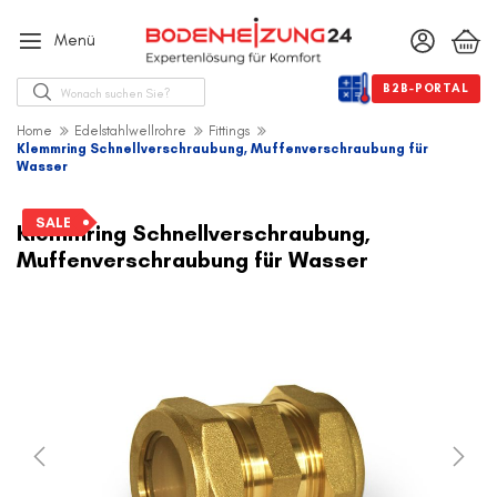
Menü
Suche
B2B-PORTAL
Home
Edelstahlwellrohre
Fittings
Klemmring Schnellverschraubung, Muffenverschraubung für
Wasser
Zum
Ende
SALE
Klemmring Schnellverschraubung,
der
Muffenverschraubung für Wasser
Bildergalerie
springen