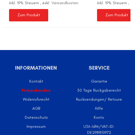
Inkl. 19% Steuern
,
exkl.
Versandkosten
Inkl. 19% Steuern
,
ex
Zum Produkt
Zum Produkt
INFORMATIONEN
SERVICE
Kontakt
Garantie
Firmenkunden
30 Tage Ruckgaberecht
Widerrufsrecht
Rucksendungen/ Retoure
AGB
Hilfe
Datenschutz
Konto
Impressum
USt-IdNr/VAT-ID:
DE298810972