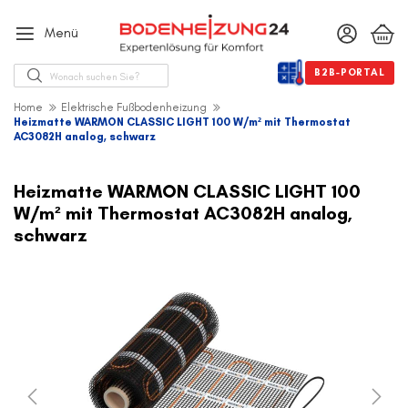
Menü
Suche
B2B-PORTAL
Home
Elektrische Fußbodenheizung
Heizmatte WARMON CLASSIC LIGHT 100 W/m² mit Thermostat
AC3082H analog, schwarz
Zum
Ende
Heizmatte WARMON CLASSIC LIGHT 100
der
W/m² mit Thermostat AC3082H analog,
Bildergalerie
schwarz
springen