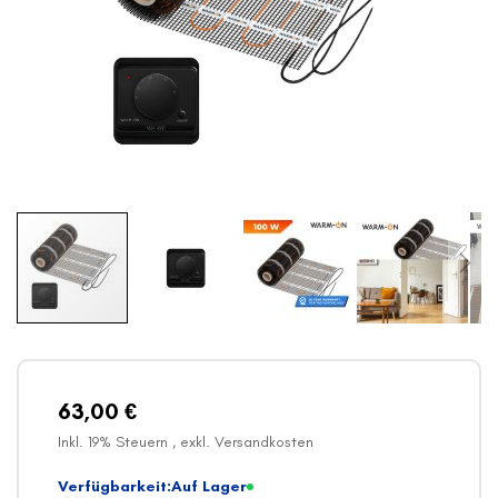
Zum
Anfang
der
Bildergalerie
63,00 €
springen
Inkl. 19% Steuern
,
exkl.
Versandkosten
Verfügbarkeit:
Auf Lager