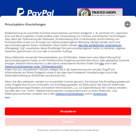
Bodenheizung 24 - Spezial Online Shop für elektrische
Bodenheizungen, elektrische Fußbodenheizung, elektrische
Heizfolien, Dünnbettheizungen und elektrische Heizsysteme. © 2024
In den Warenkorb legen
Warm-On GmbH / Bodenheizung-24
Delivery time
2-3 Tage
* inkl. MwSt., zzgl. Versandkosten