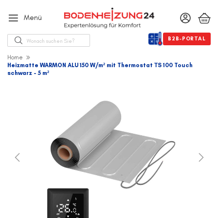
Menü
Suche
B2B-PORTAL
Home
Heizmatte WARMON ALU 150 W/m² mit Thermostat ТS 100 Touch
schwarz - 5 m²
Zum
Ende
der
Bildergalerie
springen