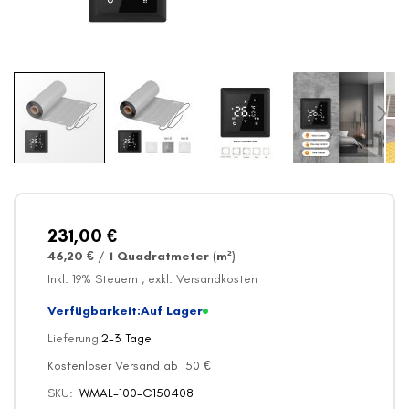
Zum
Anfang
der
Bildergalerie
231,00 €
springen
46,20 €
/
1 Quadratmeter (m²)
Inkl. 19% Steuern
,
exkl.
Versandkosten
Verfügbarkeit:
Auf Lager
Lieferung
2-3 Tage
Kostenloser Versand ab 150 €
SKU
WMAL-100-C150408