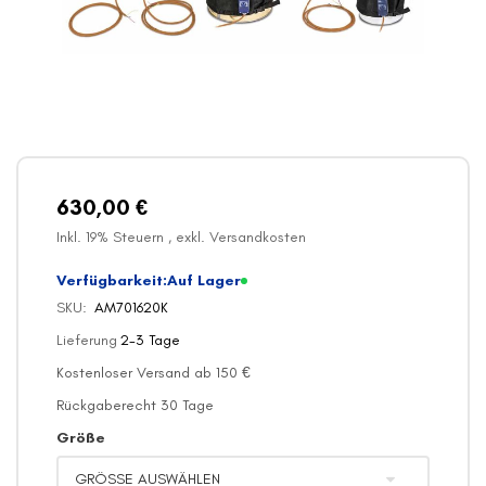
Zum
Anfang
der
Bildergalerie
630,00 €
springen
Inkl. 19% Steuern
,
exkl.
Versandkosten
Verfügbarkeit:
Auf Lager
SKU
AM701620K
Lieferung
2-3 Tage
Kostenloser Versand ab 150 €
Rückgaberecht 30 Tage
Größe