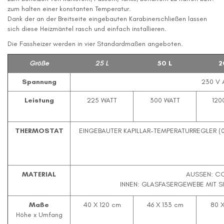
zum halten einer konstanten Temperatur.
Dank der an der Breitseite eingebauten Karabinerschließen lassen
sich diese Heizmäntel rasch und einfach installieren.
Die Fassheizer werden in vier Standardmaßen angeboten.
Größe
25 L
50 L
2
Spannung
230 V 
Leistung
225 WATT
300 WATT
120
THERMOSTAT
EINGEBAUTER KAPILLAR-TEMPERATURREGLER (0
MATERIAL
AUSSEN: C
INNEN: GLASFASERGEWEBE MIT 
Maße
40 X 120 cm
46 X 133 cm
80 X
Höhe x Umfang