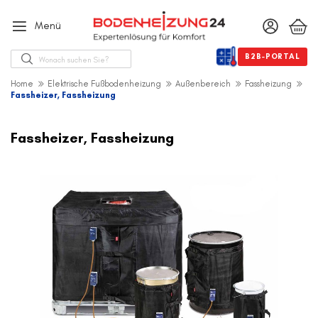
Menü
Suche
B2B-PORTAL
Home
Elektrische Fußbodenheizung
Außenbereich
Fassheizung
Fassheizer, Fassheizung
Zum
Ende
Fassheizer, Fassheizung
der
Bildergalerie
springen