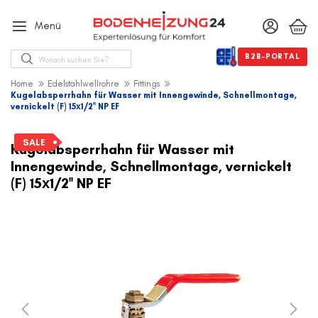
Menü
Suche
B2B-PORTAL
Home
Edelstahlwellrohre
Fittings
Kugelabsperrhahn für Wasser mit Innengewinde, Schnellmontage,
vernickelt (F) 15х1/2'' NP EF
Zum
Ende
SALE
Kugelabsperrhahn für Wasser mit
der
Innengewinde, Schnellmontage, vernickelt
Bildergalerie
(F) 15х1/2'' NP EF
springen