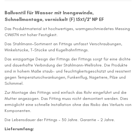
Ballventil für Wasser mit Inengewinde,
Schnellmontage, vernickelt (F) 15х1/2'' NP EF
Das Produktmaterial ist hochwertiges, warmgeschmiedetes Messing
CW617N mit hoher Festigkeit.
Das Stahlmann-Sortiment an Fittings umfasst Verschraubungen,
Winkelstücke, T-Stücke und Kugelhahnfittings.
Das einzigartige Design der Fittings der Fittings sorgt für eine dichte
und dauerhafte Verbindung der Stahlmann-Wellrohre. Die Produkte
sind in hohem Maße staub- und feuchtigkeitsgeschützt und resistent
gegen Temperaturschwankungen, Funkenflug, Nagetiere, Pilze und
Schimmel.
Zur Montage des Fittings wird einfach das Rohr eingeführt und die
Mutter angezogen. Das Fitting muss nicht demontiert werden. Dies
ermöglicht eine schnelle Installation ohne das Risiko des Verlusts von
Komponenten.
Die Lebensdauer der Fittings - 30 Jahre. Garantie - 2 Jahre.
Lieferumfang: