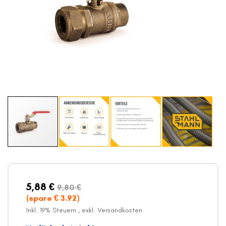
Zum
Anfang
der
Bildergalerie
5,88 €
9,80 €
springen
(spare €
3.92
)
Inkl. 19% Steuern
,
exkl.
Versandkosten