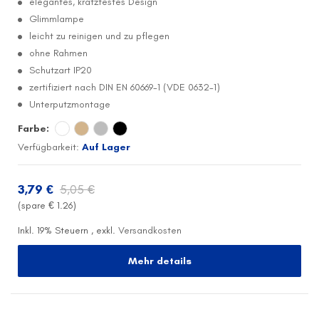
elegantes, kratzfestes Design
Glimmlampe
leicht zu reinigen und zu pflegen
ohne Rahmen
Schutzart IP20
zertifiziert nach DIN EN 60669-1 (VDE 0632-1)
Unterputzmontage
Farbe:
Verfügbarkeit:
Auf Lager
3,79 €
5,05 €
(spare €
1.26
)
Inkl. 19% Steuern
,
exkl.
Versandkosten
Mehr details