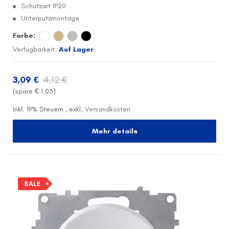
Schutzart IP20
Unterputzmontage
Farbe:
Verfügbarkeit:
Auf Lager
3,09 €
4,12 €
(spare €
1.03
)
Inkl. 19% Steuern
,
exkl.
Versandkosten
Mehr details
SALE