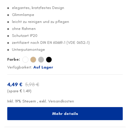
elegantes, kratzfestes Design
Glimmlampe
leicht zu reinigen und zu pflegen
ohne Rahmen
Schutzart IP20
zertifiziert nach DIN EN 60669-1 (VDE 0632-1)
Unterputzmontage
Farbe:
Verfügbarkeit:
Auf Lager
4,49 €
5,98 €
(spare €
1.49
)
Inkl. 19% Steuern
,
exkl.
Versandkosten
Mehr details