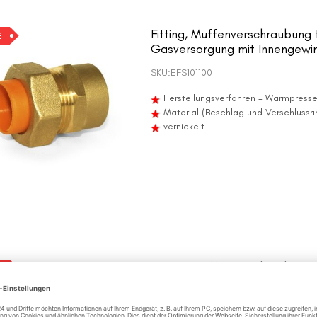
Fitting, Muffenverschraubung 
E
Gasversorgung mit Innengewi
SKU:
EFS101100
Herstellungsverfahren - Warmpress
Material (Beschlag und Verschlussr
vernickelt
Fitting, Muffenverschraubung 
E
Wasseranschluss mit Innenge
SKU:
EFS199400