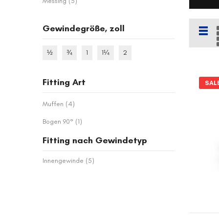
Artikel
Messing
5
Gewindegröße, zoll
List
½
¾
1
1¼
2
Fitting Art
SAL
Artikel
Muffen
4
Artikel
Bogen 90°
1
Fitting nach Gewindetyp
Artikel
Innengewinde
5