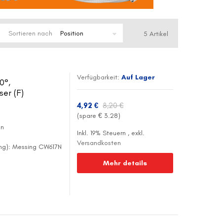
Sortieren nach
5
Artikel
Verfügbarkeit:
Auf Lager
0°,
er (F)
4,92 €
8,20 €
(spare €
3.28
)
en
Inkl. 19% Steuern
,
exkl.
Versandkosten
ing): Messing CW617N
Mehr details