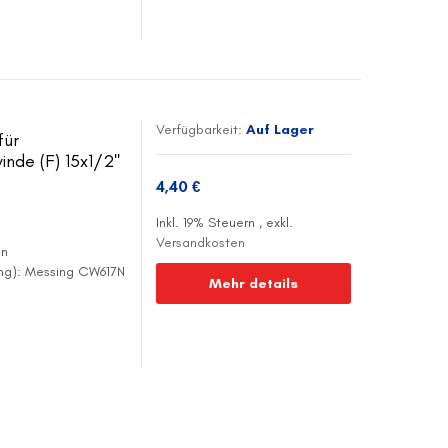
Verfügbarkeit:
Auf Lager
für
nde (F) 15x1/2''
4,40 €
Inkl. 19% Steuern
,
exkl.
Versandkosten
en
ing): Messing CW617N
Mehr details