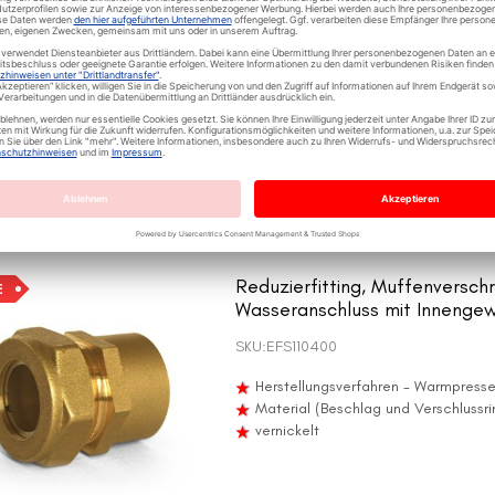
Herstellungsverfahren - Warmpress
Material (Beschlag und Verschlussr
vernickelt
Reduzierfitting, Muffenversch
E
Wasseranschluss mit Innenge
SKU:
EFS110400
Herstellungsverfahren - Warmpress
Material (Beschlag und Verschlussr
vernickelt