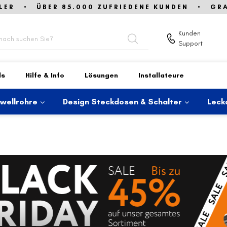
LER • ÜBER 85.000 ZUFRIEDENE KUNDEN • GRAT
Kunden
Support
ds
Hilfe & Info
Lösungen
Installateure
lwellrohre
Design Steckdosen & Schalter
Leck