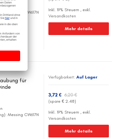
en
Inkl. 19% Steuern
,
exkl.
ing): Messing CW617N
Versandkosten
Mehr details
Verfügbarkeit:
Auf Lager
raubung für
winde
3,72 €
6,20 €
(spare €
2.48
)
en
Inkl. 19% Steuern
,
exkl.
ing): Messing CW617N
Versandkosten
Mehr details