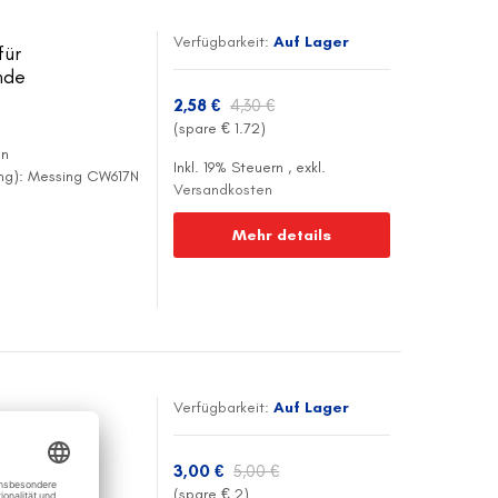
Verfügbarkeit:
Auf Lager
für
nde
2,58 €
4,30 €
(spare €
1.72
)
en
Inkl. 19% Steuern
,
exkl.
ing): Messing CW617N
Versandkosten
Mehr details
Verfügbarkeit:
Auf Lager
für
winde
3,00 €
5,00 €
(spare €
2
)