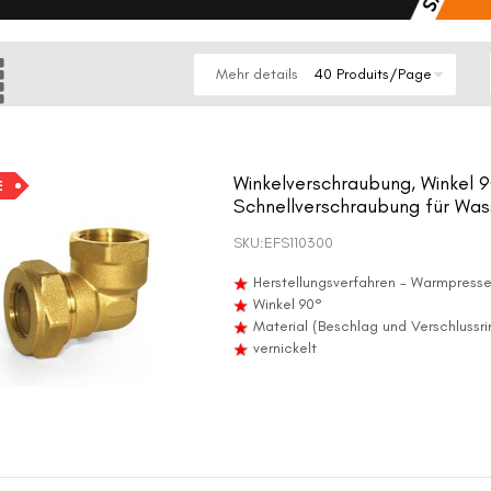
e
Raster
Mehr details
Winkelverschraubung, Winkel 9
E
Schnellverschraubung für Wass
SKU:
EFS110300
Herstellungsverfahren - Warmpress
Winkel 90°
Material (Beschlag und Verschlussr
vernickelt